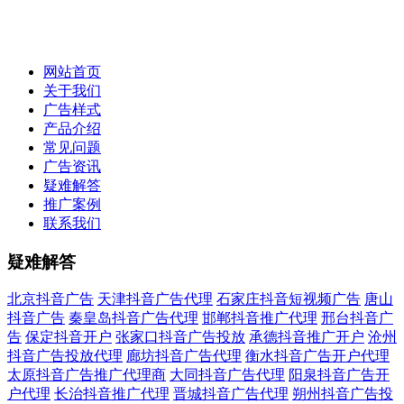
网站首页
关于我们
广告样式
产品介绍
常见问题
广告资讯
疑难解答
推广案例
联系我们
疑难解答
北京抖音广告
天津抖音广告代理
石家庄抖音短视频广告
唐山
抖音广告
秦皇岛抖音广告代理
邯郸抖音推广代理
邢台抖音广
告
保定抖音开户
张家口抖音广告投放
承德抖音推广开户
沧州
抖音广告投放代理
廊坊抖音广告代理
衡水抖音广告开户代理
太原抖音广告推广代理商
大同抖音广告代理
阳泉抖音广告开
户代理
长治抖音推广代理
晋城抖音广告代理
朔州抖音广告投