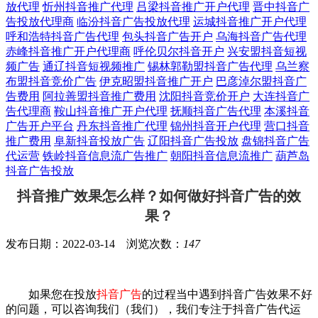
放代理
忻州抖音推广代理
吕梁抖音推广开户代理
晋中抖音广
告投放代理商
临汾抖音广告投放代理
运城抖音推广开户代理
呼和浩特抖音广告代理
包头抖音广告开户
乌海抖音广告代理
赤峰抖音推广开户代理商
呼伦贝尔抖音开户
兴安盟抖音短视
频广告
通辽抖音短视频推广
锡林郭勒盟抖音广告代理
乌兰察
布盟抖音竞价广告
伊克昭盟抖音推广开户
巴彦淖尔盟抖音广
告费用
阿拉善盟抖音推广费用
沈阳抖音竞价开户
大连抖音广
告代理商
鞍山抖音推广开户代理
抚顺抖音广告代理
本溪抖音
广告开户平台
丹东抖音推广代理
锦州抖音开户代理
营口抖音
推广费用
阜新抖音投放广告
辽阳抖音广告投放
盘锦抖音广告
代运营
铁岭抖音信息流广告推广
朝阳抖音信息流推广
葫芦岛
抖音广告投放
抖音推广效果怎么样？如何做好抖音广告的效
果？
发布日期：2022-03-14 浏览次数：
147
如果您在投放
抖音广告
的过程当中遇到抖音广告效果不好
的问题，可以咨询我们（我们），我们专注于抖音广告代运