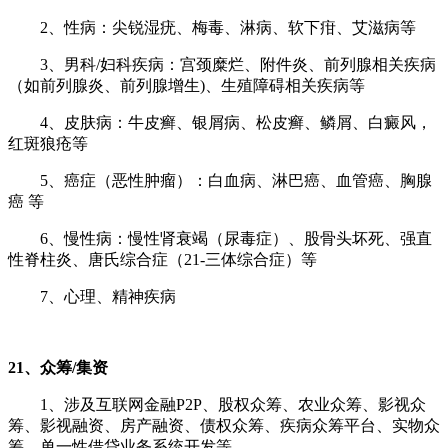
2、性病：尖锐湿疣、梅毒、淋病、软下疳、艾滋病等
3、男科/妇科疾病：宫颈糜烂、附件炎、前列腺相关疾病
（如前列腺炎、前列腺增生)、生殖障碍相关疾病等
4、皮肤病：牛皮癣、银屑病、松皮癣、鳞屑、白癜风，
红斑狼疮等
5、癌症（恶性肿瘤）：白血病、淋巴癌、血管癌、胸腺
癌 等
6、慢性病：慢性肾衰竭（尿毒症）、股骨头坏死、强直
性脊柱炎、唐氏综合症（21-三体综合症）等
7、心理、精神疾病
21、众筹/集资
1、涉及互联网金融P2P、股权众筹、农业众筹、影视众
筹、影视融资、房产融资、债权众筹、疾病众筹平台、实物众
筹、单一性借贷业务系统开发等