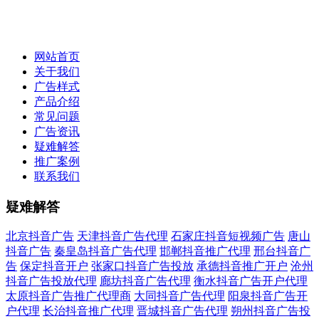
网站首页
关于我们
广告样式
产品介绍
常见问题
广告资讯
疑难解答
推广案例
联系我们
疑难解答
北京抖音广告
天津抖音广告代理
石家庄抖音短视频广告
唐山
抖音广告
秦皇岛抖音广告代理
邯郸抖音推广代理
邢台抖音广
告
保定抖音开户
张家口抖音广告投放
承德抖音推广开户
沧州
抖音广告投放代理
廊坊抖音广告代理
衡水抖音广告开户代理
太原抖音广告推广代理商
大同抖音广告代理
阳泉抖音广告开
户代理
长治抖音推广代理
晋城抖音广告代理
朔州抖音广告投