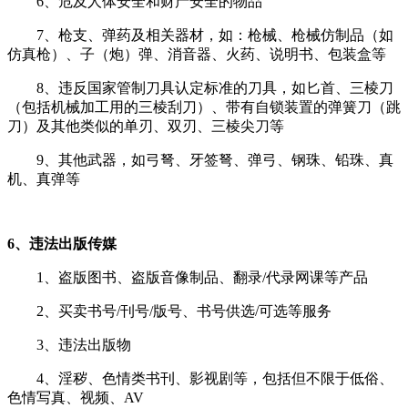
6、危及人体安全和财产安全的物品
7、枪支、弹药及相关器材，如：枪械、枪械仿制品（如
仿真枪）、子（炮）弹、消音器、火药、说明书、包装盒等
8、违反国家管制刀具认定标准的刀具，如匕首、三棱刀
（包括机械加工用的三棱刮刀）、带有自锁装置的弹簧刀（跳
刀）及其他类似的单刃、双刃、三棱尖刀等
9、其他武器，如弓弩、牙签弩、弹弓、钢珠、铅珠、真
机、真弹等
6、违法出版传媒
1、
盗版图书、盗版音像制品、翻录/代录网课等产品
2、买卖书号/刊号/版号、书号供选/可选等服务
3、违法出版物
4、淫秽、色情类书刊、影视剧等，包括但不限于低俗、
色情写真、视频、AV