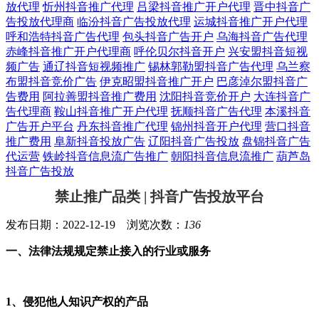
放代理
忻州抖音推广代理
吕梁抖音推广开户代理
晋中抖音广
告投放代理商
临汾抖音广告投放代理
运城抖音推广开户代理
呼和浩特抖音广告代理
包头抖音广告开户
乌海抖音广告代理
赤峰抖音推广开户代理商
呼伦贝尔抖音开户
兴安盟抖音短视
频广告
通辽抖音短视频推广
锡林郭勒盟抖音广告代理
乌兰察
布盟抖音竞价广告
伊克昭盟抖音推广开户
巴彦淖尔盟抖音广
告费用
阿拉善盟抖音推广费用
沈阳抖音竞价开户
大连抖音广
告代理商
鞍山抖音推广开户代理
抚顺抖音广告代理
本溪抖音
广告开户平台
丹东抖音推广代理
锦州抖音开户代理
营口抖音
推广费用
阜新抖音投放广告
辽阳抖音广告投放
盘锦抖音广告
代运营
铁岭抖音信息流广告推广
朝阳抖音信息流推广
葫芦岛
抖音广告投放
禁止推广品类 | 抖音广告投放平台
发布日期：2022-12-19 浏览次数：
136
一、法律法规规定禁止接入的行业或服务
1、侵犯他人知识产权的产品