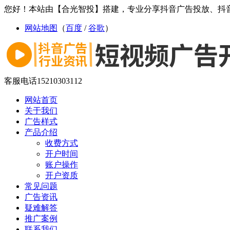
您好！本站由【合光智投】搭建，专业分享抖音广告投放、抖
网站地图
（
百度
/
谷歌
）
客服电话
15210303112
网站首页
关于我们
广告样式
产品介绍
收费方式
开户时间
账户操作
开户资质
常见问题
广告资讯
疑难解答
推广案例
联系我们