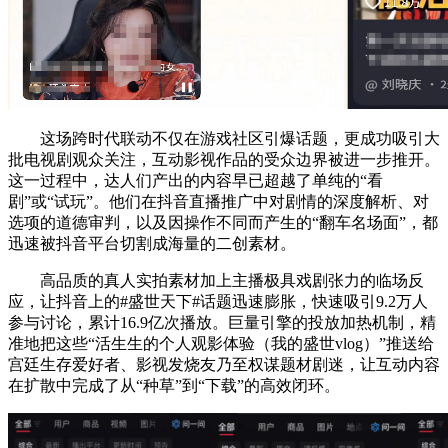
这场跨时代联动不仅在游戏社区引爆话题，更成功吸引大
批电视剧观众关注，互动影视作品的受众边界被进一步推开。
这一过程中，达人们产出的内容早已超越了单纯的“看
剧”或“试玩”。他们在抖音直播推广中对剧情的深度解析、对
选项的道德审判，以及因操作不同而产生的“翻车名场面”，都
迅速被抖音平台切割成海量的二创素材。
高品质的真人实拍素材加上主播极具戏剧张力的临场反
应，让抖音上的#盛世天下#话题迅速膨胀，快速吸引9.2万人
参与讨论，累计16.9亿次播放。巨量引擎的投放加热机制，精
准地把这些“活生生的个人观影体验（我的盛世vlog）”推送给
宫廷生存爱好者、影视发烧友乃至权谋题材剧迷，让互动内容
在扩散中完成了从“种草”到“下载”的高效闭环。