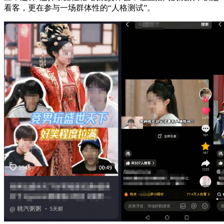
看客，更在参与一场群体性的“人格测试”。