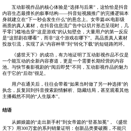
互动影视作品的核心体验是“选择与后果”，这恰恰是抖音
内容生态最擅长的叙事结构——抖音短视频推广的完播逻辑本
身就建立在“下一秒会发生什么”的悬念上。女帝篇4K电影级
画质的真人素材，在抖音信息流广告中以切片形态呈现时，几
乎零门槛地击穿“这是游戏”的认知壁垒，大量用户的第一反应
是“这部剧在哪看”，而非“这个游戏在哪下”。高品质真人素材
投放引流，实现了从“内容种草”到“转化下载”的短链路闭环。
《盛世天下》的成功，有力地证明了互动影视作品不仅是
一个能互动的全新内容赛道，更是一个需要长期经营的内容
池。与快节奏影视剧的“阅后即焚”不同，互动影视作品的魅力
在于它的“后劲”很足。
用户在通关后，往往会带着“如果当时做了另一种选择”的
执念，反复回到抖音搜索剧情解析、隐藏结局，甚至观看其他
主播截然不同的“人生版本”。
结语
从媚娘篇的“走出新手村”到女帝篇的“登基加冕”，《盛世
天下》用300万套的系列销量证明：创新品类要破圈，不能只