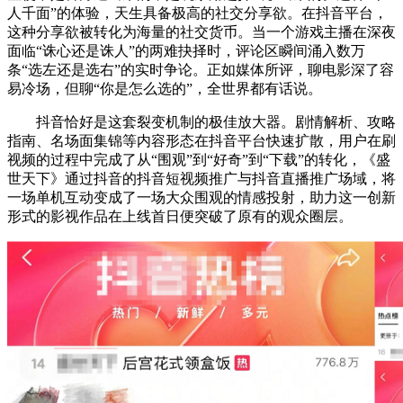
人千面”的体验，天生具备极高的社交分享欲。在抖音平台，
这种分享欲被转化为海量的社交货币。当一个游戏主播在深夜
面临“诛心还是诛人”的两难抉择时，评论区瞬间涌入数万
条“选左还是选右”的实时争论。正如媒体所评，聊电影深了容
易冷场，但聊“你是怎么选的”，全世界都有话说。
抖音恰好是这套裂变机制的极佳放大器。剧情解析、攻略
指南、名场面集锦等内容形态在抖音平台快速扩散，用户在刷
视频的过程中完成了从“围观”到“好奇”到“下载”的转化，《盛
世天下》通过抖音的抖音短视频推广与抖音直播推广场域，将
一场单机互动变成了一场大众围观的情感投射，助力这一创新
形式的影视作品在上线首日便突破了原有的观众圈层。