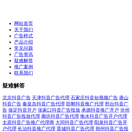
网站首页
关于我们
广告样式
产品介绍
常见问题
广告资讯
疑难解答
推广案例
联系我们
疑难解答
北京抖音广告
天津抖音广告代理
石家庄抖音短视频广告
唐山
抖音广告
秦皇岛抖音广告代理
邯郸抖音推广代理
邢台抖音广
告
保定抖音开户
张家口抖音广告投放
承德抖音推广开户
沧州
抖音广告投放代理
廊坊抖音广告代理
衡水抖音广告开户代理
太原抖音广告推广代理商
大同抖音广告代理
阳泉抖音广告开
户代理
长治抖音推广代理
晋城抖音广告代理
朔州抖音广告投