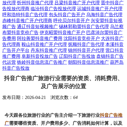
放代理
忻州抖音推广代理
吕梁抖音推广开户代理
晋中抖音广
告投放代理商
临汾抖音广告投放代理
运城抖音推广开户代理
呼和浩特抖音广告代理
包头抖音广告开户
乌海抖音广告代理
赤峰抖音推广开户代理商
呼伦贝尔抖音开户
兴安盟抖音短视
频广告
通辽抖音短视频推广
锡林郭勒盟抖音广告代理
乌兰察
布盟抖音竞价广告
伊克昭盟抖音推广开户
巴彦淖尔盟抖音广
告费用
阿拉善盟抖音推广费用
沈阳抖音竞价开户
大连抖音广
告代理商
鞍山抖音推广开户代理
抚顺抖音广告代理
本溪抖音
广告开户平台
丹东抖音推广代理
锦州抖音开户代理
营口抖音
推广费用
阜新抖音投放广告
辽阳抖音广告投放
盘锦抖音广告
代运营
铁岭抖音信息流广告推广
朝阳抖音信息流推广
葫芦岛
抖音广告投放
抖音广告推广旅游行业需要的资质、消耗费用、
及广告展示的位置
发布日期：2026-04-21 浏览次数：
64
今天跟各位旅游行业的广告主介绍一下旅游行业
抖音广告推
广
需要哪些资质、开户费用多少、广告消耗如何计算，以及